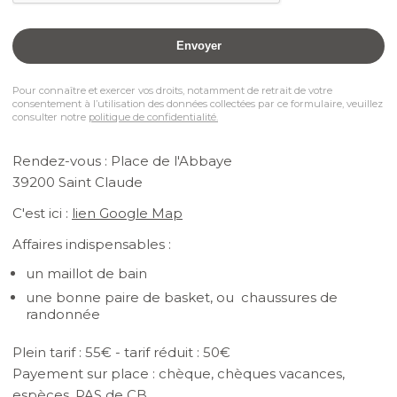
Pour connaître et exercer vos droits, notamment de retrait de votre
consentement à l’utilisation des données collectées par ce formulaire, veuillez
consulter notre
politique de confidentialité.
Rendez-vous : Place de l'Abbaye
39200 Saint Claude
C'est ici :
lien Google Map
Affaires indispensables :
un maillot de bain
une bonne paire de basket, ou chaussures de
randonnée
Plein tarif : 55€ - tarif réduit : 50€
Payement sur place : chèque, chèques vacances,
espèces, PAS de CB.