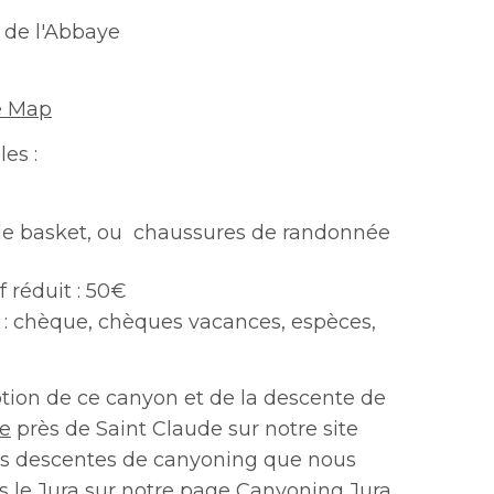
 de l'Abbaye
e Map
les :
n
de basket, ou chaussures de randonnée
if réduit : 50€
: chèque, chèques vacances, espèces,
ption de ce canyon et de la descente de
te
près de Saint Claude sur notre site
 les descentes de canyoning que nous
 le Jura sur notre page
Canyoning Jura
.