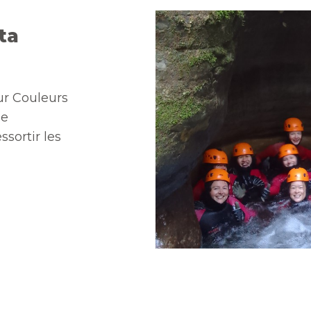
ta
ur Couleurs
de
sortir les