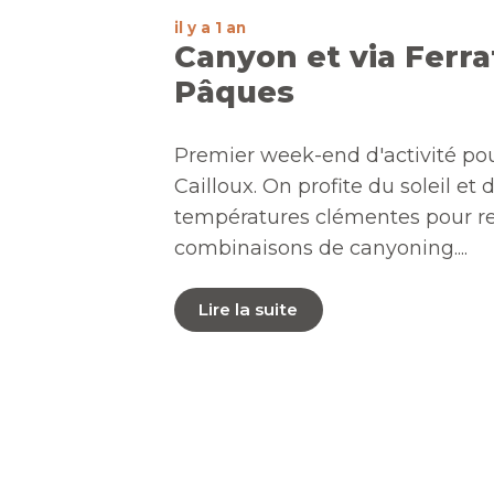
il y a 1 an
Canyon et via Ferra
Pâques
Premier week-end d'activité po
Cailloux. On profite du soleil et 
températures clémentes pour res
combinaisons de canyoning....
Lire la suite