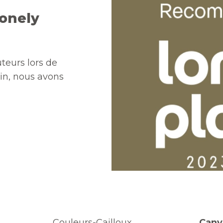
onely
uteurs lors de
ain, nous avons
Couleurs-Cailloux
Cany