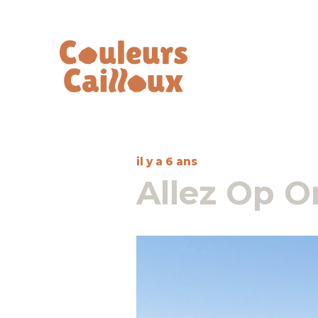
il y a 6 ans
Allez Op O